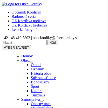
Skip
to
Občasník Kordičan
content
Barborská cesta
OZ Kordícka podkova
OZ Kordícky hrebenák
Letecká fotografia
+421 48 419 7802 | obeckordiky@obeckordiky.sk
Hľadať:
VÝBER
ZAVRIEŤ
Domov
Obec
Show
O obci
sub
Oznamy
menu
História obce
Súčastnosť obce
Bohoslužby
Šport
Kultúra
Turizmus
Samospráva
Show
Obecný úrad
sub