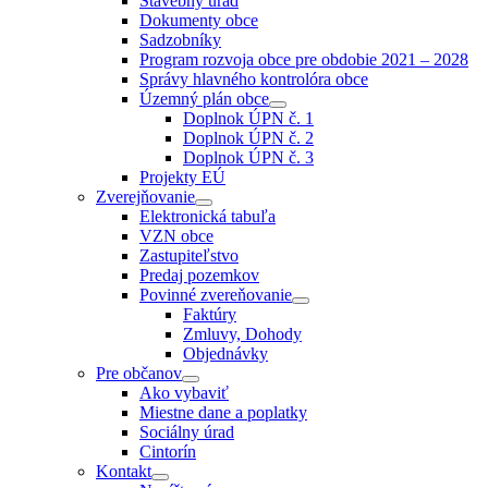
Stavebný úrad
menu
Dokumenty obce
Sadzobníky
Program rozvoja obce pre obdobie 2021 – 2028
Správy hlavného kontrolóra obce
Územný plán obce
Show
Doplnok ÚPN č. 1
sub
Doplnok ÚPN č. 2
menu
Doplnok ÚPN č. 3
Projekty EÚ
Zverejňovanie
Show
Elektronická tabuľa
sub
VZN obce
menu
Zastupiteľstvo
Predaj pozemkov
Povinné zvereňovanie
Show
Faktúry
sub
Zmluvy, Dohody
menu
Objednávky
Pre občanov
Show
Ako vybaviť
sub
Miestne dane a poplatky
menu
Sociálny úrad
Cintorín
Kontakt
Show