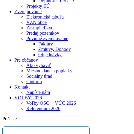
Doplnok ÚPN č. 3
Projekty EÚ
Zverejňovanie
Elektronická tabuľa
VZN obce
Zastupiteľstvo
Predaj pozemkov
Povinné zvereňovanie
Faktúry
Zmluvy, Dohody
Objednávky
Pre občanov
Ako vybaviť
Miestne dane a poplatky
Sociálny úrad
Cintorín
Kontakt
Napíšte nám
VOĽBY 2026
Voľby OSO + VÚC 2026
Referendum 2026
Počasie