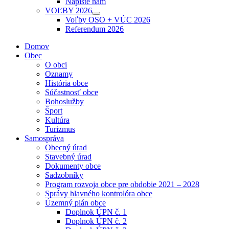
Napíšte nám
sub
VOĽBY 2026
menu
Show
Voľby OSO + VÚC 2026
sub
Referendum 2026
menu
Domov
Obec
O obci
Oznamy
História obce
Súčastnosť obce
Bohoslužby
Šport
Kultúra
Turizmus
Samospráva
Obecný úrad
Stavebný úrad
Dokumenty obce
Sadzobníky
Program rozvoja obce pre obdobie 2021 – 2028
Správy hlavného kontrolóra obce
Územný plán obce
Doplnok ÚPN č. 1
Doplnok ÚPN č. 2