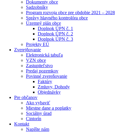
Dokumenty obce
Sadzobníky
Program rozvoja obce pre obdobie 2021 – 2028
Správy hlavného kontrolóra obce
Územný plán obce
Doplnok ÚPN č. 1
Doplnok ÚPN č. 2
Doplnok ÚPN č. 3
Projekty EÚ
Zverejňovanie
Elektronická tabuľa
VZN obce
Zastupiteľstvo
Predaj pozemkov
Povinné zvereňovanie
Faktúry
Zmluvy, Dohody
Objednávky
Pre občanov
Ako vybaviť
Miestne dane a poplatky
Sociálny úrad
Cintorín
Kontakt
Napíšte nám