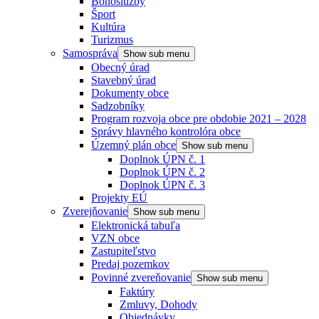
Bohoslužby
Šport
Kultúra
Turizmus
Samospráva
Show sub menu
Obecný úrad
Stavebný úrad
Dokumenty obce
Sadzobníky
Program rozvoja obce pre obdobie 2021 – 2028
Správy hlavného kontrolóra obce
Územný plán obce
Show sub menu
Doplnok ÚPN č. 1
Doplnok ÚPN č. 2
Doplnok ÚPN č. 3
Projekty EÚ
Zverejňovanie
Show sub menu
Elektronická tabuľa
VZN obce
Zastupiteľstvo
Predaj pozemkov
Povinné zvereňovanie
Show sub menu
Faktúry
Zmluvy, Dohody
Objednávky