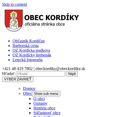
Skip to content
Občasník Kordičan
Barborská cesta
OZ Kordícka podkova
OZ Kordícky hrebenák
Letecká fotografia
+421 48 419 7802 | obeckordiky@obeckordiky.sk
Hľadať:
VÝBER
ZAVRIEŤ
Domov
Obec
Show sub menu
O obci
Oznamy
História obce
Súčastnosť obce