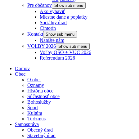
Pre občanov
Show sub menu
Ako vybaviť
Miestne dane a poplatky
Sociálny úrad
Cintorín
Kontakt
Show sub menu
Napíšte nám
VOĽBY 2026
Show sub menu
Voľby OSO + VÚC 2026
Referendum 2026
Domov
Obec
O obci
Oznamy
História obce
Súčastnosť obce
Bohoslužby
Šport
Kultúra
Turizmus
Samospráva
Obecný úrad
Stavebný úrad