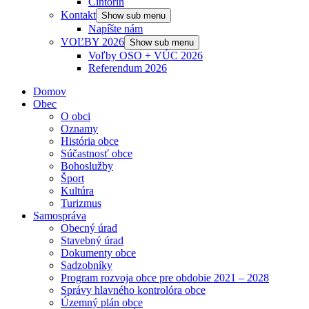
Cintorín
Kontakt
Show sub menu
Napíšte nám
VOĽBY 2026
Show sub menu
Voľby OSO + VÚC 2026
Referendum 2026
Domov
Obec
O obci
Oznamy
História obce
Súčastnosť obce
Bohoslužby
Šport
Kultúra
Turizmus
Samospráva
Obecný úrad
Stavebný úrad
Dokumenty obce
Sadzobníky
Program rozvoja obce pre obdobie 2021 – 2028
Správy hlavného kontrolóra obce
Územný plán obce