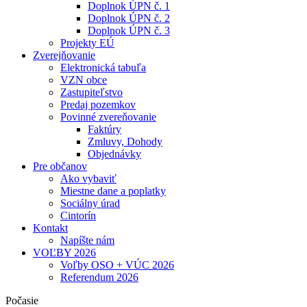
Doplnok ÚPN č. 1
Doplnok ÚPN č. 2
Doplnok ÚPN č. 3
Projekty EÚ
Zverejňovanie
Elektronická tabuľa
VZN obce
Zastupiteľstvo
Predaj pozemkov
Povinné zvereňovanie
Faktúry
Zmluvy, Dohody
Objednávky
Pre občanov
Ako vybaviť
Miestne dane a poplatky
Sociálny úrad
Cintorín
Kontakt
Napíšte nám
VOĽBY 2026
Voľby OSO + VÚC 2026
Referendum 2026
Počasie