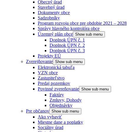
Obecný úrad
Stavebný úrad
Dokumenty obce
Sadzobníky
Program rozvoja obce pre obdobie 2021 – 2028
Správy hlavného kontrolóra obce
Územný plán obce
Show sub menu
Doplnok ÚPN č. 1
Doplnok ÚPN č. 2
Doplnok ÚPN č. 3
Projekty EÚ
Zverejňovanie
Show sub menu
Elektronická tabuľa
VZN obce
Zastupiteľstvo
Predaj pozemkov
Povinné zvereňovanie
Show sub menu
Faktúry
Zmluvy, Dohody
Objednávky
Pre občanov
Show sub menu
Ako vybaviť
Miestne dane a poplatky
Sociálny úrad