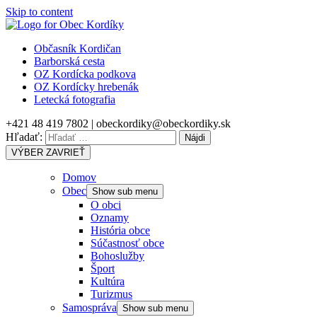
Skip to content
Občasník Kordičan
Barborská cesta
OZ Kordícka podkova
OZ Kordícky hrebenák
Letecká fotografia
+421 48 419 7802 | obeckordiky@obeckordiky.sk
Hľadať:
VÝBER
ZAVRIEŤ
Domov
Obec
Show sub menu
O obci
Oznamy
História obce
Súčastnosť obce
Bohoslužby
Šport
Kultúra
Turizmus
Samospráva
Show sub menu