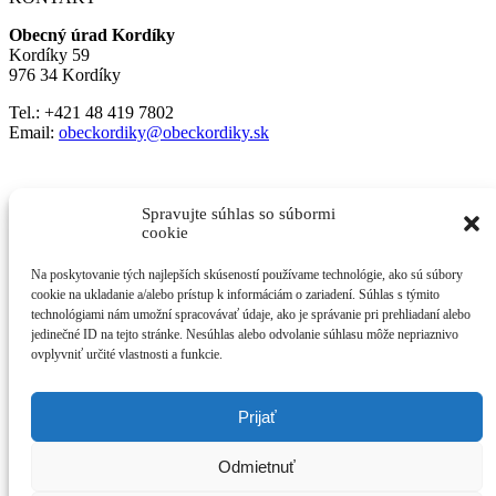
Obecný úrad Kordíky
Kordíky 59
976 34 Kordíky
Tel.: +421 48 419 7802
Email:
obeckordiky@obeckordiky.sk
Kliknutím prijmete súbory cookie marketing
a povolíte tento obsah
Spravujte súhlas so súbormi
cookie
Na poskytovanie tých najlepších skúseností používame technológie, ako sú súbory
cookie na ukladanie a/alebo prístup k informáciám o zariadení. Súhlas s týmito
technológiami nám umožní spracovávať údaje, ako je správanie pri prehliadaní alebo
jedinečné ID na tejto stránke. Nesúhlas alebo odvolanie súhlasu môže nepriaznivo
ovplyvniť určité vlastnosti a funkcie.
Prijať
Odmietnuť