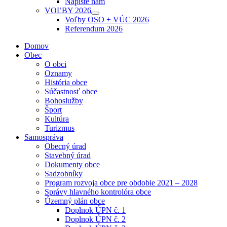
Napíšte nám
sub
VOĽBY 2026
menu
Show
Voľby OSO + VÚC 2026
sub
Referendum 2026
menu
Domov
Obec
O obci
Oznamy
História obce
Súčastnosť obce
Bohoslužby
Šport
Kultúra
Turizmus
Samospráva
Obecný úrad
Stavebný úrad
Dokumenty obce
Sadzobníky
Program rozvoja obce pre obdobie 2021 – 2028
Správy hlavného kontrolóra obce
Územný plán obce
Doplnok ÚPN č. 1
Doplnok ÚPN č. 2