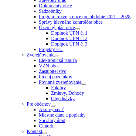
Stavebný úrad
menu
Dokumenty obce
Sadzobníky
Program rozvoja obce pre obdobie 2021 – 2028
Správy hlavného kontrolóra obce
Územný plán obce
Show
Doplnok ÚPN č. 1
sub
Doplnok ÚPN č. 2
menu
Doplnok ÚPN č. 3
Projekty EÚ
Zverejňovanie
Show
Elektronická tabuľa
sub
VZN obce
menu
Zastupiteľstvo
Predaj pozemkov
Povinné zvereňovanie
Show
Faktúry
sub
Zmluvy, Dohody
menu
Objednávky
Pre občanov
Show
Ako vybaviť
sub
Miestne dane a poplatky
menu
Sociálny úrad
Cintorín
Kontakt
Show