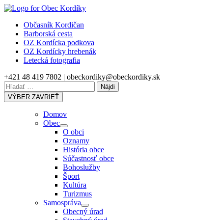
Skip
to
Občasník Kordičan
content
Barborská cesta
OZ Kordícka podkova
OZ Kordícky hrebenák
Letecká fotografia
+421 48 419 7802 | obeckordiky@obeckordiky.sk
Hľadať:
VÝBER
ZAVRIEŤ
Domov
Obec
Show
O obci
sub
Oznamy
menu
História obce
Súčastnosť obce
Bohoslužby
Šport
Kultúra
Turizmus
Samospráva
Show
Obecný úrad
sub