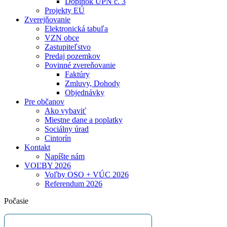
Doplnok ÚPN č. 3
Projekty EÚ
Zverejňovanie
Elektronická tabuľa
VZN obce
Zastupiteľstvo
Predaj pozemkov
Povinné zvereňovanie
Faktúry
Zmluvy, Dohody
Objednávky
Pre občanov
Ako vybaviť
Miestne dane a poplatky
Sociálny úrad
Cintorín
Kontakt
Napíšte nám
VOĽBY 2026
Voľby OSO + VÚC 2026
Referendum 2026
Počasie