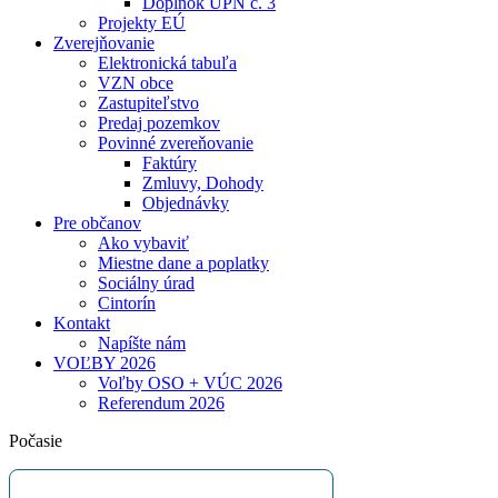
Doplnok ÚPN č. 3
Projekty EÚ
Zverejňovanie
Elektronická tabuľa
VZN obce
Zastupiteľstvo
Predaj pozemkov
Povinné zvereňovanie
Faktúry
Zmluvy, Dohody
Objednávky
Pre občanov
Ako vybaviť
Miestne dane a poplatky
Sociálny úrad
Cintorín
Kontakt
Napíšte nám
VOĽBY 2026
Voľby OSO + VÚC 2026
Referendum 2026
Počasie