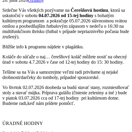
26. júna 2026
Oznamy
Srdečne Vás všetkých pozývame na
Čerešňovú hostinu
, ktorá sa
uskutoční v sobotu
04.07.2026 od 15-tej hodiny
s bohatým
kultúrnym programom a pokračuje 05.07.2026 slávnostnou svätou
omšou a poobedňajším futbalovým zápasom v nedeľu o 16:30 na
multifunkčnom ihrisku (futbal v prípade nepriaznivého počasia bude
zrušený).
Bližšie info k programu nájdete v plagátiku.
Koláče do súťaže o naj… čerešňový koláč môžete nosiť na obecný
úrad v sobotu 4.7.2026 v čase od 12-tej hodiny do 15: 30 hodiny.
Tešíme sa na Vás a samozrejme veľmi radi privítame aj nejaké
drobnosti/darčeky do tomboly, prípadné sponzorské.
Vo štvrtok 02.07.2026 doobeda sa budú stavať stany, rozmiestňovať
stoly a stavať májka. Príprava gulášu (čistenie zeleniny a iné ) bude
v piatok 03.07.2026 cca od 17-tej hodiny pri kultúrnom dome.
Budeme radi,keď nám prídete pomôcť.
ÚRADNÉ HODINY