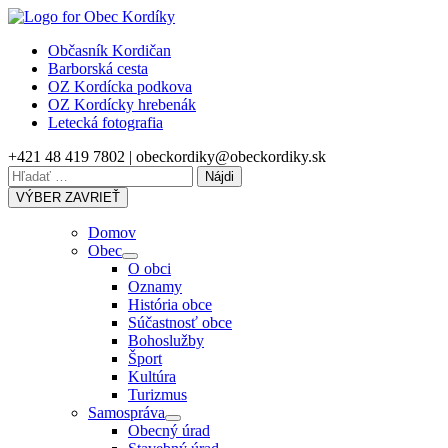
Skip
to
Občasník Kordičan
content
Barborská cesta
OZ Kordícka podkova
OZ Kordícky hrebenák
Letecká fotografia
+421 48 419 7802 | obeckordiky@obeckordiky.sk
Hľadať:
VÝBER
ZAVRIEŤ
Domov
Obec
Show
O obci
sub
Oznamy
menu
História obce
Súčastnosť obce
Bohoslužby
Šport
Kultúra
Turizmus
Samospráva
Show
Obecný úrad
sub