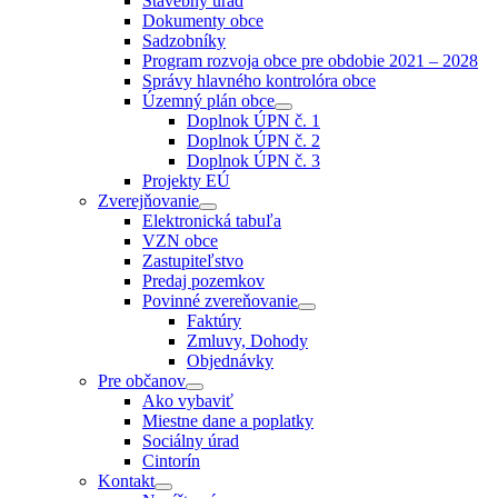
Stavebný úrad
menu
Dokumenty obce
Sadzobníky
Program rozvoja obce pre obdobie 2021 – 2028
Správy hlavného kontrolóra obce
Územný plán obce
Show
Doplnok ÚPN č. 1
sub
Doplnok ÚPN č. 2
menu
Doplnok ÚPN č. 3
Projekty EÚ
Zverejňovanie
Show
Elektronická tabuľa
sub
VZN obce
menu
Zastupiteľstvo
Predaj pozemkov
Povinné zvereňovanie
Show
Faktúry
sub
Zmluvy, Dohody
menu
Objednávky
Pre občanov
Show
Ako vybaviť
sub
Miestne dane a poplatky
menu
Sociálny úrad
Cintorín
Kontakt
Show