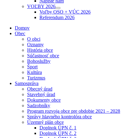
Napíšte nám
sub
VOĽBY 2026
menu
Show
Voľby OSO + VÚC 2026
sub
Referendum 2026
menu
Domov
Obec
O obci
Oznamy
História obce
Súčastnosť obce
Bohoslužby
Šport
Kultúra
Turizmus
Samospráva
Obecný úrad
Stavebný úrad
Dokumenty obce
Sadzobníky
Program rozvoja obce pre obdobie 2021 – 2028
Správy hlavného kontrolóra obce
Územný plán obce
Doplnok ÚPN č. 1
Doplnok ÚPN č. 2