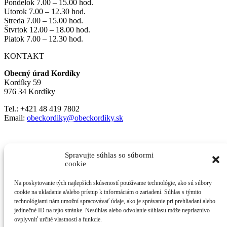
Pondelok 7.00 – 15.00 hod.
Utorok 7.00 – 12.30 hod.
Streda 7.00 – 15.00 hod.
Štvrtok 12.00 – 18.00 hod.
Piatok 7.00 – 12.30 hod.
KONTAKT
Obecný úrad Kordíky
Kordíky 59
976 34 Kordíky
Tel.: +421 48 419 7802
Email:
obeckordiky@obeckordiky.sk
Kliknutím prijmete súbory cookie marketing a povolíte tento obsah
Spravujte súhlas so súbormi
cookie
Na poskytovanie tých najlepších skúseností používame technológie, ako sú súbory
cookie na ukladanie a/alebo prístup k informáciám o zariadení. Súhlas s týmito
technológiami nám umožní spracovávať údaje, ako je správanie pri prehliadaní alebo
jedinečné ID na tejto stránke. Nesúhlas alebo odvolanie súhlasu môže nepriaznivo
ovplyvniť určité vlastnosti a funkcie.