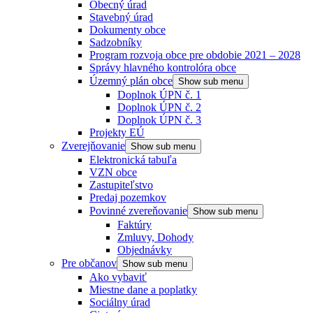
Obecný úrad
Stavebný úrad
Dokumenty obce
Sadzobníky
Program rozvoja obce pre obdobie 2021 – 2028
Správy hlavného kontrolóra obce
Územný plán obce
Show sub menu
Doplnok ÚPN č. 1
Doplnok ÚPN č. 2
Doplnok ÚPN č. 3
Projekty EÚ
Zverejňovanie
Show sub menu
Elektronická tabuľa
VZN obce
Zastupiteľstvo
Predaj pozemkov
Povinné zvereňovanie
Show sub menu
Faktúry
Zmluvy, Dohody
Objednávky
Pre občanov
Show sub menu
Ako vybaviť
Miestne dane a poplatky
Sociálny úrad