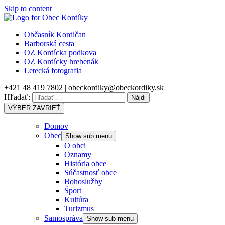
Skip to content
Občasník Kordičan
Barborská cesta
OZ Kordícka podkova
OZ Kordícky hrebenák
Letecká fotografia
+421 48 419 7802 | obeckordiky@obeckordiky.sk
Hľadať:
VÝBER
ZAVRIEŤ
Domov
Obec
Show sub menu
O obci
Oznamy
História obce
Súčastnosť obce
Bohoslužby
Šport
Kultúra
Turizmus
Samospráva
Show sub menu