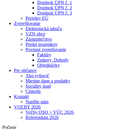
Doplnok ÚPN č. 1
Doplnok ÚPN č. 2
Doplnok ÚPN č. 3
Projekty EÚ
Zverejňovanie
Elektronická tabuľa
VZN obce
Zastupiteľstvo
Predaj pozemkov
Povinné zvereňovanie
Faktúry
Zmluvy, Dohody
Objednávky
Pre občanov
Ako vybaviť
Miestne dane a poplatky
Sociálny úrad
Cintorín
Kontakt
Napíšte nám
VOĽBY 2026
Voľby OSO + VÚC 2026
Referendum 2026
Počasie