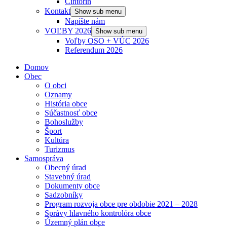
Cintorín
Kontakt
Show sub menu
Napíšte nám
VOĽBY 2026
Show sub menu
Voľby OSO + VÚC 2026
Referendum 2026
Domov
Obec
O obci
Oznamy
História obce
Súčastnosť obce
Bohoslužby
Šport
Kultúra
Turizmus
Samospráva
Obecný úrad
Stavebný úrad
Dokumenty obce
Sadzobníky
Program rozvoja obce pre obdobie 2021 – 2028
Správy hlavného kontrolóra obce
Územný plán obce