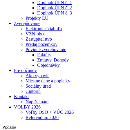
Doplnok ÚPN č. 1
Doplnok ÚPN č. 2
Doplnok ÚPN č. 3
Projekty EÚ
Zverejňovanie
Elektronická tabuľa
VZN obce
Zastupiteľstvo
Predaj pozemkov
Povinné zvereňovanie
Faktúry
Zmluvy, Dohody
Objednávky
Pre občanov
Ako vybaviť
Miestne dane a poplatky
Sociálny úrad
Cintorín
Kontakt
Napíšte nám
VOĽBY 2026
Voľby OSO + VÚC 2026
Referendum 2026
Počasie