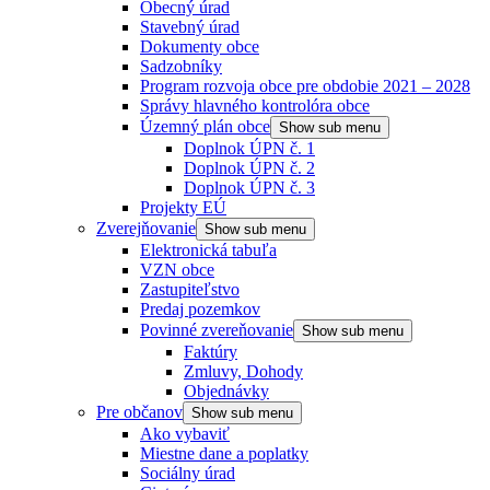
Obecný úrad
Stavebný úrad
Dokumenty obce
Sadzobníky
Program rozvoja obce pre obdobie 2021 – 2028
Správy hlavného kontrolóra obce
Územný plán obce
Show sub menu
Doplnok ÚPN č. 1
Doplnok ÚPN č. 2
Doplnok ÚPN č. 3
Projekty EÚ
Zverejňovanie
Show sub menu
Elektronická tabuľa
VZN obce
Zastupiteľstvo
Predaj pozemkov
Povinné zvereňovanie
Show sub menu
Faktúry
Zmluvy, Dohody
Objednávky
Pre občanov
Show sub menu
Ako vybaviť
Miestne dane a poplatky
Sociálny úrad