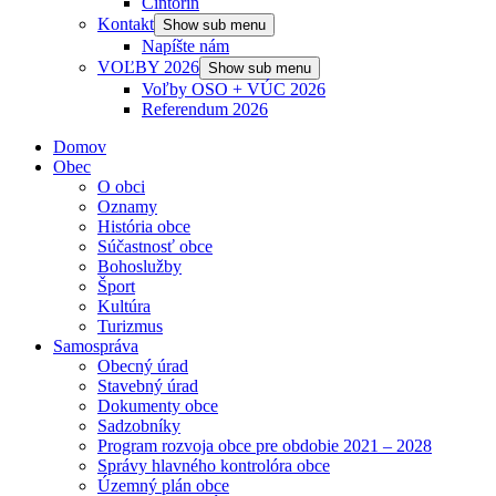
Cintorín
Kontakt
Show sub menu
Napíšte nám
VOĽBY 2026
Show sub menu
Voľby OSO + VÚC 2026
Referendum 2026
Domov
Obec
O obci
Oznamy
História obce
Súčastnosť obce
Bohoslužby
Šport
Kultúra
Turizmus
Samospráva
Obecný úrad
Stavebný úrad
Dokumenty obce
Sadzobníky
Program rozvoja obce pre obdobie 2021 – 2028
Správy hlavného kontrolóra obce
Územný plán obce