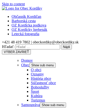
Skip to content
Občasník Kordičan
Barborská cesta
OZ Kordícka podkova
OZ Kordícky hrebenák
Letecká fotografia
+421 48 419 7802 | obeckordiky@obeckordiky.sk
Hľadať:
VÝBER
ZAVRIEŤ
Domov
Obec
Show sub menu
O obci
Oznamy
História obce
Súčastnosť obce
Bohoslužby
Šport
Kultúra
Turizmus
Samospráva
Show sub menu