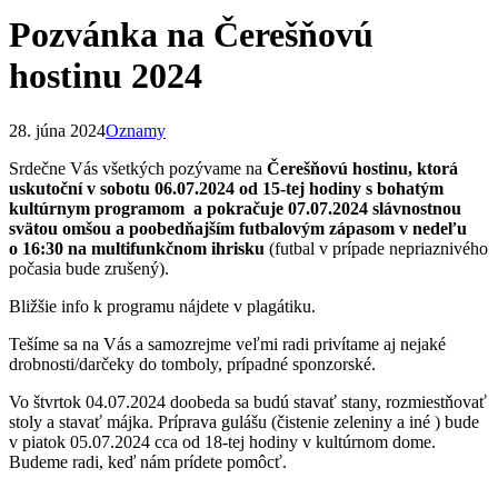
Pozvánka na Čerešňovú
hostinu 2024
28. júna 2024
Oznamy
Srdečne Vás všetkých pozývame na
Čerešňovú hostinu, ktorá
uskutoční v sobotu 06.07.2024 od 15-tej hodiny s bohatým
kultúrnym
programom
a pokračuje 07.07.2024 slávnostnou
svätou omšou a poobedňajším futbalovým zápasom v nedeľu
o 16:30 na multifunkčnom ihrisku
(futbal v prípade nepriaznivého
počasia bude zrušený).
Bližšie info k programu nájdete v plagátiku.
Tešíme sa na Vás a samozrejme veľmi radi privítame aj nejaké
drobnosti/darčeky do tomboly, prípadné sponzorské.
Vo štvrtok 04.07.2024 doobeda sa budú stavať stany, rozmiestňovať
stoly a stavať májka. Príprava gulášu (čistenie zeleniny a iné ) bude
v piatok 05.07.2024 cca od 18-tej hodiny v kultúrnom dome.
Budeme radi, keď nám prídete pomôcť.