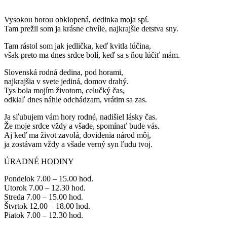
Vysokou horou obklopená, dedinka moja spí.
Tam prežil som ja krásne chvíle, najkrajšie detstva sny.
Tam rástol som jak jedlička, keď kvitla lúčina,
však preto ma dnes srdce bolí, keď sa s ňou lúčiť mám.
Slovenská rodná dedina, pod horami,
najkrajšia v svete jediná, domov drahý.
Tys bola mojím životom, celučký čas,
odkiaľ dnes náhle odchádzam, vrátim sa zas.
Ja sľubujem vám hory rodné, nadišiel lásky čas.
Že moje srdce vždy a všade, spomínať bude vás.
Aj keď ma život zavolá, dovidenia národ môj,
ja zostávam vždy a všade verný syn ľudu tvoj.
ÚRADNÉ HODINY
Pondelok 7.00 – 15.00 hod.
Utorok 7.00 – 12.30 hod.
Streda 7.00 – 15.00 hod.
Štvrtok 12.00 – 18.00 hod.
Piatok 7.00 – 12.30 hod.