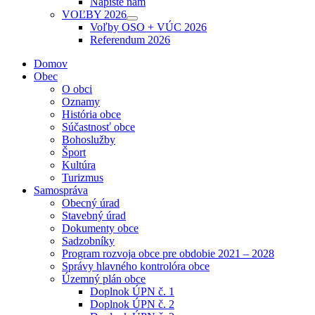
Napíšte nám
sub
VOĽBY 2026
menu
Show
Voľby OSO + VÚC 2026
sub
Referendum 2026
menu
Domov
Obec
O obci
Oznamy
História obce
Súčastnosť obce
Bohoslužby
Šport
Kultúra
Turizmus
Samospráva
Obecný úrad
Stavebný úrad
Dokumenty obce
Sadzobníky
Program rozvoja obce pre obdobie 2021 – 2028
Správy hlavného kontrolóra obce
Územný plán obce
Doplnok ÚPN č. 1
Doplnok ÚPN č. 2