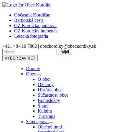
Skip
to
Občasník Kordičan
content
Barborská cesta
OZ Kordícka podkova
OZ Kordícky hrebenák
Letecká fotografia
+421 48 419 7802 | obeckordiky@obeckordiky.sk
Hľadať:
VÝBER
ZAVRIEŤ
Domov
Obec
Show
O obci
sub
Oznamy
menu
História obce
Súčastnosť obce
Bohoslužby
Šport
Kultúra
Turizmus
Samospráva
Show
Obecný úrad
sub