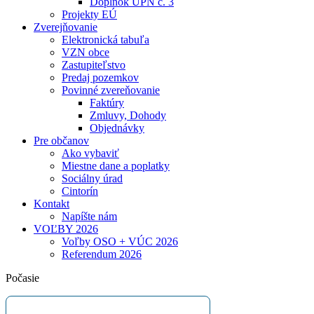
Doplnok ÚPN č. 3
Projekty EÚ
Zverejňovanie
Elektronická tabuľa
VZN obce
Zastupiteľstvo
Predaj pozemkov
Povinné zvereňovanie
Faktúry
Zmluvy, Dohody
Objednávky
Pre občanov
Ako vybaviť
Miestne dane a poplatky
Sociálny úrad
Cintorín
Kontakt
Napíšte nám
VOĽBY 2026
Voľby OSO + VÚC 2026
Referendum 2026
Počasie