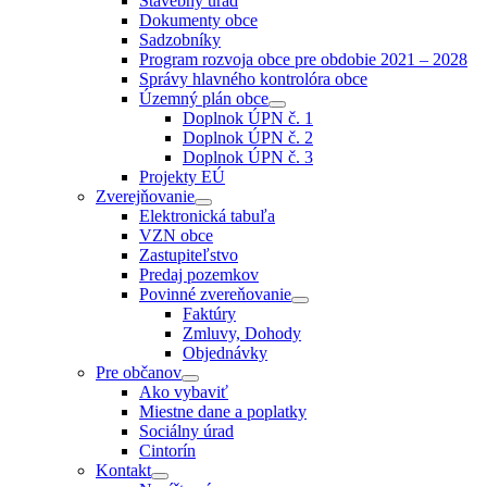
Stavebný úrad
menu
Dokumenty obce
Sadzobníky
Program rozvoja obce pre obdobie 2021 – 2028
Správy hlavného kontrolóra obce
Územný plán obce
Show
Doplnok ÚPN č. 1
sub
Doplnok ÚPN č. 2
menu
Doplnok ÚPN č. 3
Projekty EÚ
Zverejňovanie
Show
Elektronická tabuľa
sub
VZN obce
menu
Zastupiteľstvo
Predaj pozemkov
Povinné zvereňovanie
Show
Faktúry
sub
Zmluvy, Dohody
menu
Objednávky
Pre občanov
Show
Ako vybaviť
sub
Miestne dane a poplatky
menu
Sociálny úrad
Cintorín
Kontakt
Show