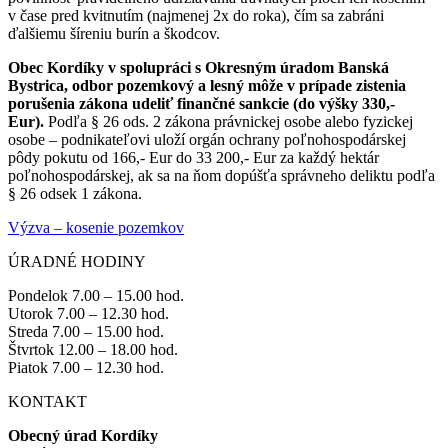
v čase pred kvitnutím (najmenej 2x do roka), čím sa zabráni
ďalšiemu šíreniu burín a škodcov.
Obec Kordíky v spolupráci s Okresným úradom Banská
Bystrica, odbor pozemkový a lesný môže v prípade zistenia
porušenia zákona udeliť finančné sankcie (do výšky 330,-
Eur).
Podľa § 26 ods. 2 zákona právnickej osobe alebo fyzickej
osobe – podnikateľovi uloží orgán ochrany poľnohospodárskej
pôdy pokutu od 166,- Eur do 33 200,- Eur za každý hektár
poľnohospodárskej, ak sa na ňom dopúšťa správneho deliktu podľa
§ 26 odsek 1 zákona.
Výzva – kosenie pozemkov
ÚRADNÉ HODINY
Pondelok 7.00 – 15.00 hod.
Utorok 7.00 – 12.30 hod.
Streda 7.00 – 15.00 hod.
Štvrtok 12.00 – 18.00 hod.
Piatok 7.00 – 12.30 hod.
KONTAKT
Obecný úrad Kordíky