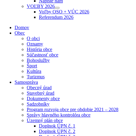
Napíšte nám
sub
VOĽBY 2026
menu
Show
Voľby OSO + VÚC 2026
sub
Referendum 2026
menu
Domov
Obec
O obci
Oznamy
História obce
Súčastnosť obce
Bohoslužby
Šport
Kultúra
Turizmus
Samospráva
Obecný úrad
Stavebný úrad
Dokumenty obce
Sadzobníky
Program rozvoja obce pre obdobie 2021 – 2028
Správy hlavného kontrolóra obce
Územný plán obce
Doplnok ÚPN č. 1
Doplnok ÚPN č. 2