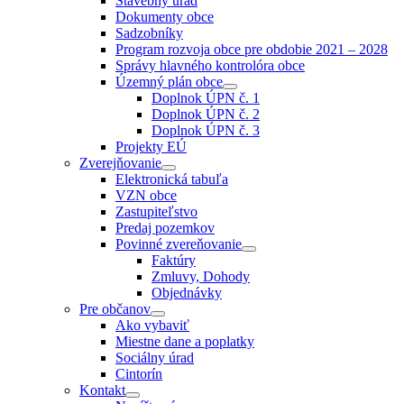
Stavebný úrad
menu
Dokumenty obce
Sadzobníky
Program rozvoja obce pre obdobie 2021 – 2028
Správy hlavného kontrolóra obce
Územný plán obce
Show
Doplnok ÚPN č. 1
sub
Doplnok ÚPN č. 2
menu
Doplnok ÚPN č. 3
Projekty EÚ
Zverejňovanie
Show
Elektronická tabuľa
sub
VZN obce
menu
Zastupiteľstvo
Predaj pozemkov
Povinné zvereňovanie
Show
Faktúry
sub
Zmluvy, Dohody
menu
Objednávky
Pre občanov
Show
Ako vybaviť
sub
Miestne dane a poplatky
menu
Sociálny úrad
Cintorín
Kontakt
Show