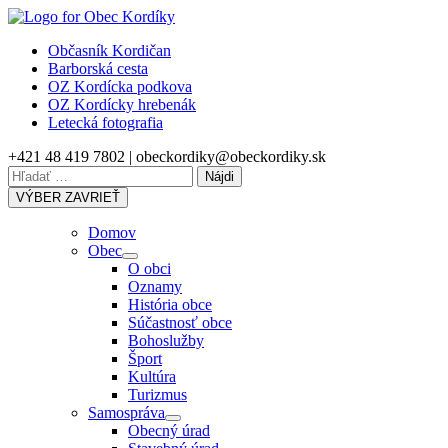
Skip
to
Občasník Kordičan
content
Barborská cesta
OZ Kordícka podkova
OZ Kordícky hrebenák
Letecká fotografia
+421 48 419 7802 | obeckordiky@obeckordiky.sk
Hľadať:
VÝBER
ZAVRIEŤ
Domov
Obec
Show
O obci
sub
Oznamy
menu
História obce
Súčastnosť obce
Bohoslužby
Šport
Kultúra
Turizmus
Samospráva
Show
Obecný úrad
sub