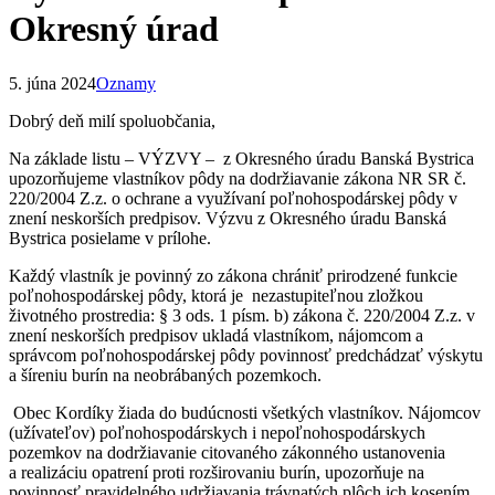
Okresný úrad
5. júna 2024
Oznamy
Dobrý deň milí spoluobčania,
Na základe listu – VÝZVY – z Okresného úradu Banská Bystrica
upozorňujeme vlastníkov pôdy na dodržiavanie zákona NR SR č.
220/2004 Z.z. o ochrane a využívaní poľnohospodárskej pôdy v
znení neskorších predpisov. Výzvu z Okresného úradu Banská
Bystrica posielame v prílohe.
Každý vlastník je povinný zo zákona chrániť prirodzené funkcie
poľnohospodárskej pôdy, ktorá je nezastupiteľnou zložkou
životného prostredia: § 3 ods. 1 písm. b) zákona č. 220/2004 Z.z. v
znení neskorších predpisov ukladá vlastníkom, nájomcom a
správcom poľnohospodárskej pôdy povinnosť predchádzať výskytu
a šíreniu burín na neobrábaných pozemkoch.
Obec Kordíky žiada do budúcnosti všetkých vlastníkov. Nájomcov
(užívateľov) poľnohospodárskych i nepoľnohospodárskych
pozemkov na dodržiavanie citovaného zákonného ustanovenia
a realizáciu opatrení proti rozširovaniu burín, upozorňuje na
povinnosť pravidelného udržiavania trávnatých plôch ich kosením