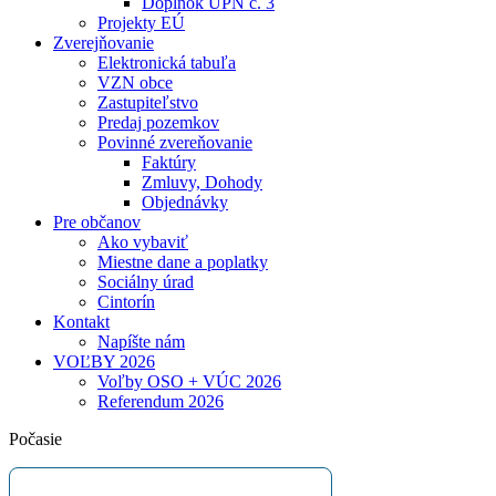
Doplnok ÚPN č. 3
Projekty EÚ
Zverejňovanie
Elektronická tabuľa
VZN obce
Zastupiteľstvo
Predaj pozemkov
Povinné zvereňovanie
Faktúry
Zmluvy, Dohody
Objednávky
Pre občanov
Ako vybaviť
Miestne dane a poplatky
Sociálny úrad
Cintorín
Kontakt
Napíšte nám
VOĽBY 2026
Voľby OSO + VÚC 2026
Referendum 2026
Počasie